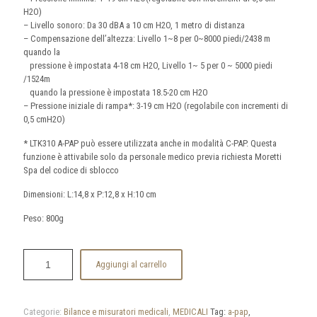
H2O)
– Livello sonoro: Da 30 dBA a 10 cm H2O, 1 metro di distanza
– Compensazione dell’altezza: Livello 1~8 per 0~8000 piedi/2438 m
quando la
pressione è impostata 4-18 cm H2O, Livello 1~ 5 per 0 ~ 5000 piedi
/1524m
quando la pressione è impostata 18.5-20 cm H2O
– Pressione iniziale di rampa*: 3-19 cm H2O (regolabile con incrementi di
0,5 cmH2O)
* LTK310 A-PAP può essere utilizzata anche in modalità C-PAP. Questa
funzione è attivabile solo da personale medico previa richiesta Moretti
Spa del codice di sblocco
Dimensioni: L:14,8 x P:12,8 x H:10 cm
Peso: 800g
Aggiungi al carrello
Categorie:
Bilance e misuratori medicali
,
MEDICALI
Tag:
a-pap
,