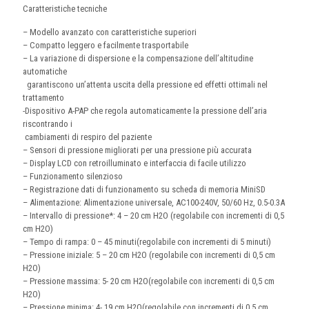
Caratteristiche tecniche
– Modello avanzato con caratteristiche superiori
– Compatto leggero e facilmente trasportabile
– La variazione di dispersione e la compensazione dell’altitudine
automatiche
garantiscono un’attenta uscita della pressione ed effetti ottimali nel
trattamento
-Dispositivo A-PAP che regola automaticamente la pressione dell’aria
riscontrando i
cambiamenti di respiro del paziente
– Sensori di pressione migliorati per una pressione più accurata
– Display LCD con retroilluminato e interfaccia di facile utilizzo
– Funzionamento silenzioso
– Registrazione dati di funzionamento su scheda di memoria MiniSD
– Alimentazione: Alimentazione universale, AC100-240V, 50/60 Hz, 0.5-0.3A
– Intervallo di pressione*: 4 – 20 cm H2O (regolabile con incrementi di 0,5
cm H2O)
– Tempo di rampa: 0 – 45 minuti(regolabile con incrementi di 5 minuti)
– Pressione iniziale: 5 – 20 cm H2O (regolabile con incrementi di 0,5 cm
H2O)
– Pressione massima: 5- 20 cm H2O(regolabile con incrementi di 0,5 cm
H2O)
– Pressione minima: 4- 19 cm H2O(regolabile con incrementi di 0,5 cm