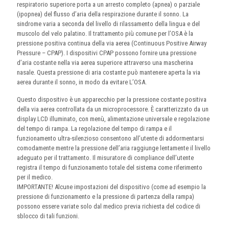
respiratorio superiore porta a un arresto completo (apnea) o parziale
(ipopnea) del flusso d’aria della respirazione durante il sonno. La
sindrome varia a seconda del livello di rilassamento della lingua e del
muscolo del velo palatino. Il trattamento più comune per l’OSA è la
pressione positiva continua della via aerea (Continuous Positive Airway
Pressure – CPAP). I dispositivi CPAP possono fornire una pressione
d’aria costante nella via aerea superiore attraverso una mascherina
nasale. Questa pressione di aria costante può mantenere aperta la via
aerea durante il sonno, in modo da evitare L’OSA.
Questo dispositivo è un apparecchio per la pressione costante positiva
della via aerea controllata da un microprocessore. È caratterizzato da un
display LCD illuminato, con menù, alimentazione universale e regolazione
del tempo di rampa. La regolazione del tempo di rampa e il
funzionamento ultra-silenzioso consentono all’utente di addormentarsi
comodamente mentre la pressione dell’aria raggiunge lentamente il livello
adeguato per il trattamento. Il misuratore di compliance dell’utente
registra il tempo di funzionamento totale del sistema come riferimento
per il medico.
IMPORTANTE! Alcune impostazioni del dispositivo (come ad esempio la
pressione di funzionamento e la pressione di partenza della rampa)
possono essere variate solo dal medico previa richiesta del codice di
sblocco di tali funzioni.