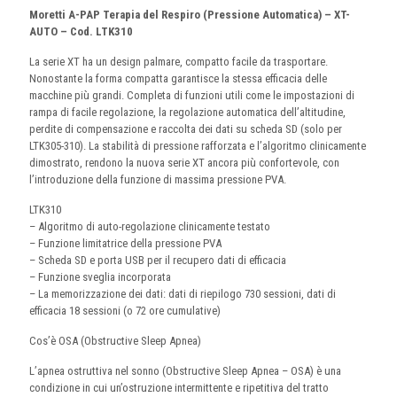
Moretti A-PAP Terapia del Respiro (Pressione Automatica) – XT-
AUTO – Cod. LTK310
La serie XT ha un design palmare, compatto facile da trasportare.
Nonostante la forma compatta garantisce la stessa efficacia delle
macchine più grandi. Completa di funzioni utili come le impostazioni di
rampa di facile regolazione, la regolazione automatica dell’altitudine,
perdite di compensazione e raccolta dei dati su scheda SD (solo per
LTK305-310). La stabilità di pressione rafforzata e l’algoritmo clinicamente
dimostrato, rendono la nuova serie XT ancora più confortevole, con
l’introduzione della funzione di massima pressione PVA.
LTK310
– Algoritmo di auto-regolazione clinicamente testato
– Funzione limitatrice della pressione PVA
– Scheda SD e porta USB per il recupero dati di efficacia
– Funzione sveglia incorporata
– La memorizzazione dei dati: dati di riepilogo 730 sessioni, dati di
efficacia 18 sessioni (o 72 ore cumulative)
Cos’è OSA (Obstructive Sleep Apnea)
L’apnea ostruttiva nel sonno (Obstructive Sleep Apnea – OSA) è una
condizione in cui un’ostruzione intermittente e ripetitiva del tratto