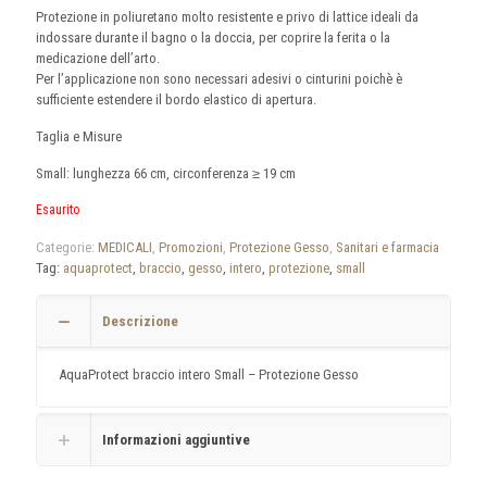
Protezione in poliuretano molto resistente e privo di lattice ideali da
indossare durante il bagno o la doccia, per coprire la ferita o la
medicazione dell’arto.
Per l’applicazione non sono necessari adesivi o cinturini poichè è
sufficiente estendere il bordo elastico di apertura.
Taglia e Misure
Small: lunghezza 66 cm, circonferenza ≥ 19 cm
Esaurito
Categorie:
MEDICALI
,
Promozioni
,
Protezione Gesso
,
Sanitari e farmacia
Tag:
aquaprotect
,
braccio
,
gesso
,
intero
,
protezione
,
small
Descrizione
AquaProtect braccio intero Small – Protezione Gesso
Informazioni aggiuntive