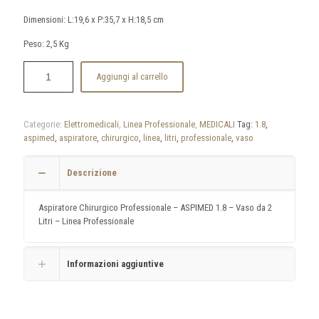
Dimensioni: L:19,6 x P:35,7 x H:18,5 cm
Peso: 2,5 Kg
Aggiungi al carrello
Categorie:
Elettromedicali
,
Linea Professionale
,
MEDICALI
Tag:
1.8
,
aspimed
,
aspiratore
,
chirurgico
,
linea
,
litri
,
professionale
,
vaso
Descrizione
Aspiratore Chirurgico Professionale – ASPIMED 1.8 – Vaso da 2
Litri – Linea Professionale
Informazioni aggiuntive