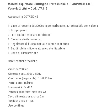
Moretti Aspiratore Chirurgico Professionale – ASPIMED 1.8 –
Vaso da 2 Litri – Cod. LTA415
Accessori in DOTAZIONE
1 Vaso di raccolta da 2000cc in policarbonato, autoclavabile con valvola
di troppo pieno
2 Filtri antibatterici 99% idrofobici
1 Cannula sterile monouso
1 Regolatore di flusso manuale, sterile, monouso
1 Set di tubi in silicone atossico sterilizzabile
1 Cavo di alimentazione
Caratteristiche tecniche
Vaso: da 2000cc
Alimentazione: 230V / 50Hz
Vuoto max (regolabile): 0÷ -0,85 bar
Portata aria: 15 l/mn
Rumorosità: 54 dBA
Potenza assorbita: max 150 VA
Cavo alimentazione: circa 2 m
Fusibile: 250V T 1,6A
Uso continuo