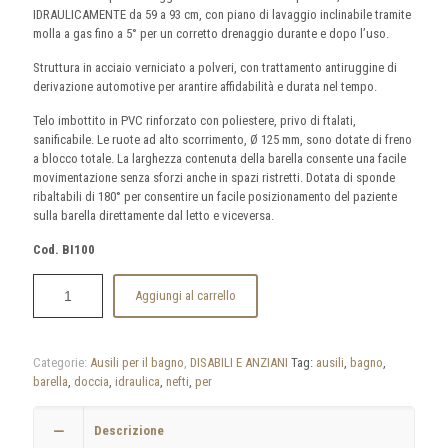
IDRAULICAMENTE da 59 a 93 cm, con piano di lavaggio inclinabile tramite
molla a gas fino a 5° per un corretto drenaggio durante e dopo l’uso.
Struttura in acciaio verniciato a polveri, con trattamento antiruggine di
derivazione automotive per arantire affidabilità e durata nel tempo.
Telo imbottito in PVC rinforzato con poliestere, privo di ftalati,
sanificabile. Le ruote ad alto scorrimento, Ø 125 mm, sono dotate di freno
a blocco totale. La larghezza contenuta della barella consente una facile
movimentazione senza sforzi anche in spazi ristretti. Dotata di sponde
ribaltabili di 180° per consentire un facile posizionamento del paziente
sulla barella direttamente dal letto e viceversa.
Cod. BI100
Aggiungi al carrello
Categorie:
Ausili per il bagno
,
DISABILI E ANZIANI
Tag:
ausili
,
bagno
,
barella
,
doccia
,
idraulica
,
nefti
,
per
Descrizione