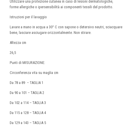
Utilizzare una protezione cutanea in caso di lesioni dermatologiche,
forme allergiche o ipersensibilità ai componenti tessili del prodotto.
Istruzioni per il lavaggio
Lavare a mano in acqua a 30° C con sapone o detersivo neutri, sciacquare
bene, lasciare asciugare orizzontalmente. Non stirare.
Altezza cm
26,5
Punti di MISURAZIONE:
Circonferenza vita su maglia cm
Da 78 a 89 – TAGLIA 1
Da 90 a 101 – TAGLIA 2
Da 102 a 114 – TAGLIA 3
Da 115 a 128 – TAGLIA 4
Da 129 a 143 – TAGLIA 5