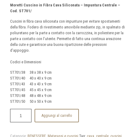
Moretti Cuscino in Fibra Cava Siliconata – Impuntura Centrale –
Cod. ST701/
Cuscini in fibra cava siliconata con impunture per evitare spostamenti
della fibra. Fodero di rivestimento amovibile mediante zip, in spalmato di
poliuretano per la parte a contatto con la carrozzina, in poliestere per la
parte a contatto con l’utente. Permette di fatto una continua areazione
della cute e garantisce una buona ripartizione delle pressioni
d’appoggio.
Codici e Dimensioni
ST701/38 38 x 38 x 9 cm
ST701/40 40 x 40 x 9 cm
ST701/43 43 x 43 x 9 cm
ST701/45 45 x 45 x 9 cm
ST701/48 48 x 48 x 9 cm
ST701/50 50 x 50 x 9 cm
Aggiungi al carrello
Categorie:
BENESSERE
,
Materassi e cuscini
Tag:
cava
,
centrale
,
cuscini
,