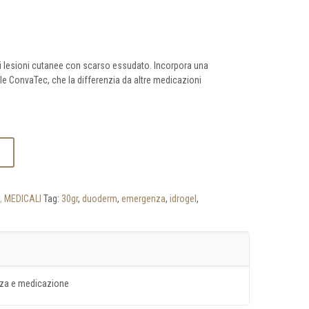
di lesioni cutanee con scarso essudato. Incorpora una
le ConvaTec, che la differenzia da altre medicazioni
,
MEDICALI
Tag:
30gr
,
duoderm
,
emergenza
,
idrogel
,
za e medicazione