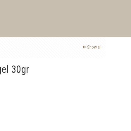
Show all
el 30gr