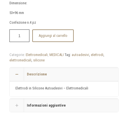
Dimensione:
53×96 mm
Confezione n.4 pz
Aggiungi al carrello
Categorie:
Elettromedicali
,
MEDICALI
Tag:
autoadesivi
,
elettrodi
,
elettromedicali
,
silicone
Descrizione
Elettrodi in Silicone Autoadesivi – Elettromedicali
Informazioni aggiuntive