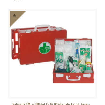
Valigetta DM. n.388 del 15.07.03 allegato 1 mod. base –