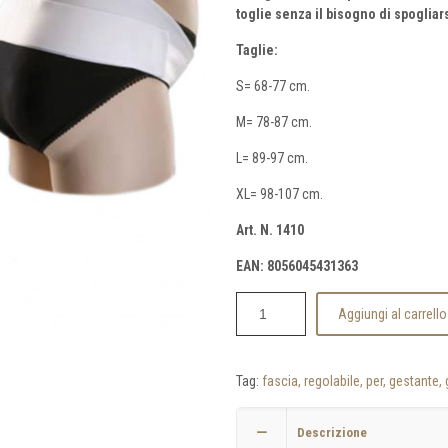
toglie senza il bisogno di spogliars
Taglie:
S= 68-77 cm.
M= 78-87 cm.
L= 89-97 cm.
XL= 98-107 cm.
Art. N. 1410
EAN: 8056045431363
Aggiungi al carrello
Tag:
fascia, regolabile, per, gestante,
Descrizione