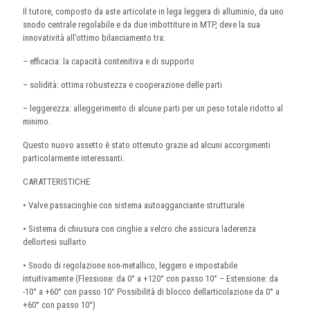
Il tutore, composto da aste articolate in lega leggera di alluminio, da uno
snodo centrale regolabile e da due imbottiture in MTP, deve la sua
innovatività all’ottimo bilanciamento tra:
– efficacia: la capacità contenitiva e di supporto
– solidità: ottima robustezza e cooperazione delle parti
– leggerezza: alleggerimento di alcune parti per un peso totale ridotto al
minimo.
Questo nuovo assetto è stato ottenuto grazie ad alcuni accorgimenti
particolarmente interessanti.
CARATTERISTICHE
• Valve passacinghie con sistema autoagganciante strutturale
• Sistema di chiusura con cinghie a velcro che assicura laderenza
dellortesi sullarto
• Snodo di regolazione non-metallico, leggero e impostabile
intuitivamente (Flessione: da 0° a +120° con passo 10° – Estensione: da
-10° a +60° con passo 10° Possibilità di blocco dellarticolazione da 0° a
+60° con passo 10°)