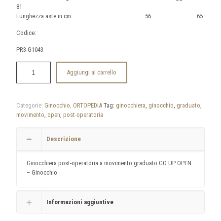
81
Lunghezza aste in cm 56 65
Codice:
PR3-G1043
Aggiungi al carrello
Categorie:
Ginocchio
,
ORTOPEDIA
Tag:
ginocchiera
,
ginocchio
,
graduato
,
movimento
,
open
,
post-operatoria
Descrizione
Ginocchiera post-operatoria a movimento graduato GO UP OPEN
– Ginocchio
Informazioni aggiuntive