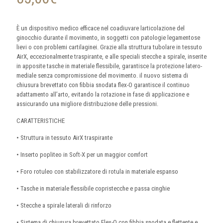
È un dispositivo medico efficace nel coadiuvare larticolazione del
ginocchio durante il movimento, in soggetti con patologie legamentose
lievi o con problemi cartilaginei. Grazie alla struttura tubolare in tessuto
AirX, eccezionalmente traspirante, e alle speciali stecche a spirale, inserite
in apposite tasche in materiale flessibile, garantisce la protezione latero-
mediale senza compromissione del movimento. il nuovo sistema di
chiusura brevettato con fibbia snodata flex-O garantisce il continuo
adattamento all’arto, evitando la rotazione in fase di applicazione e
assicurando una migliore distribuzione delle pressioni.
CARATTERISTICHE
• Struttura in tessuto AirX traspirante
• Inserto popliteo in Soft-X per un maggior comfort
• Foro rotuleo con stabilizzatore di rotula in materiale espanso
• Tasche in materiale flessibile copristecche e passa cinghie
• Stecche a spirale laterali di rinforzo
• Sistema di chiusura brevettato Flex-O con fibbia snodata e flettente e