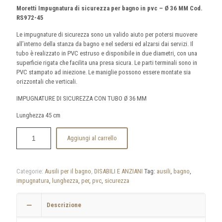
Moretti Impugnatura di sicurezza per bagno in pvc – Ø 36 MM Cod.
RS972-45
Le impugnature di sicurezza sono un valido aiuto per potersi muovere
all’interno della stanza da bagno e nel sedersi ed alzarsi dai servizi. Il
tubo è realizzato in PVC estruso e disponibile in due diametri, con una
superficie rigata che facilita una presa sicura. Le parti terminali sono in
PVC stampato ad iniezione. Le maniglie possono essere montate sia
orizzontali che verticali.
IMPUGNATURE DI SICUREZZA CON TUBO Ø 36 MM
Lunghezza 45 cm
Aggiungi al carrello
Categorie:
Ausili per il bagno
,
DISABILI E ANZIANI
Tag:
ausili
,
bagno
,
impugnatura
,
lunghezza
,
per
,
pvc
,
sicurezza
Descrizione