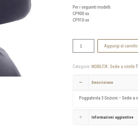
Per i seguenti modelli:
CP900-xx
CP910-xx
Aggiungi al carrello
Categorie:
MOBILITA'
,
Sedie a rotelle
T
Descrizione
Poggiatesta 3 Sezioni – Sedie a r
Informazioni aggiuntive