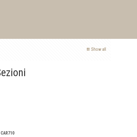
Show all
ezioni
. CAR710