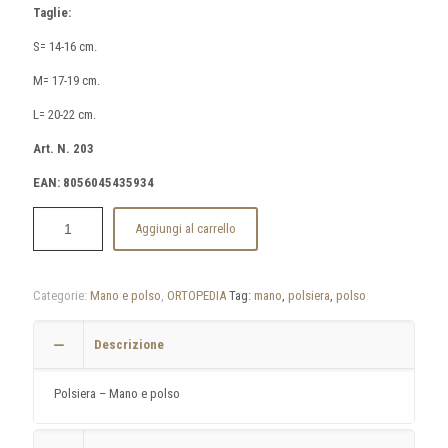
Taglie:
S= 14-16 cm.
M= 17-19 cm.
L= 20-22 cm.
Art. N. 203
EAN: 8056045435934
Aggiungi al carrello
Categorie:
Mano e polso
,
ORTOPEDIA
Tag:
mano
,
polsiera
,
polso
Descrizione
Polsiera – Mano e polso