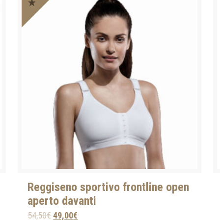
Reggiseno sportivo frontline open
aperto davanti
54,50
€
49,00
€