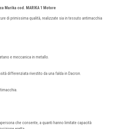
rica Marika cod. MARIKA 1 Motore
ture di primissima qualità, realizzate sia in tessuto antimacchia
uretano e meccanica in metallo.
tà differenziata rivestito da una falda in Dacron.
ntimacchia.
lzapersona che consente, a quanti hanno limitate capacità
osizione eretta.