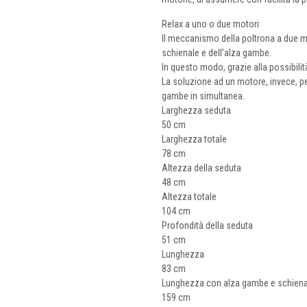
Relax a uno o due motori
Il meccanismo della poltrona a due mo
schienale e dell’alza gambe.
In questo modo, grazie alla possibilit
La soluzione ad un motore, invece, pe
gambe in simultanea.
Larghezza seduta
50 cm
Larghezza totale
78 cm
Altezza della seduta
48 cm
Altezza totale
104 cm
Profondità della seduta
51 cm
Lunghezza
83 cm
Lunghezza con alza gambe e schiena
159 cm