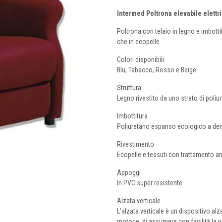
Intermed Poltrona elevabile elett
Poltrona con telaio in legno e imbotti
che in ecopelle.
Colori disponibili:
Blu, Tabacco, Rosso e Beige
Struttura
Legno rivestito da uno strato di poli
Imbottitura
Poliuretano espanso ecologico a densi
Rivestimento
Ecopelle e tessuti con trattamento a
Appoggi
In PVC super resistente.
Alzata verticale
L’alzata verticale è un dispositivo a
motorie, di assumere con facilità la p