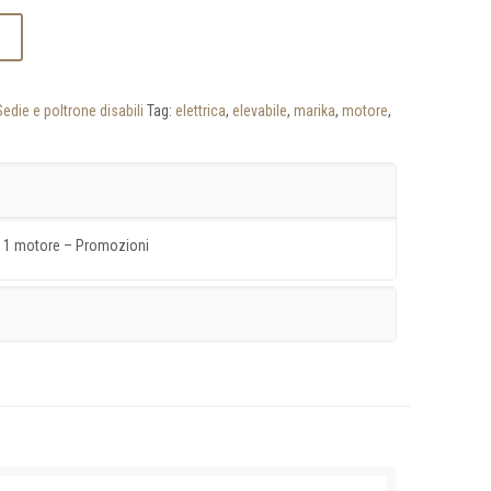
Sedie e poltrone disabili
Tag:
elettrica
,
elevabile
,
marika
,
motore
,
ka 1 motore – Promozioni