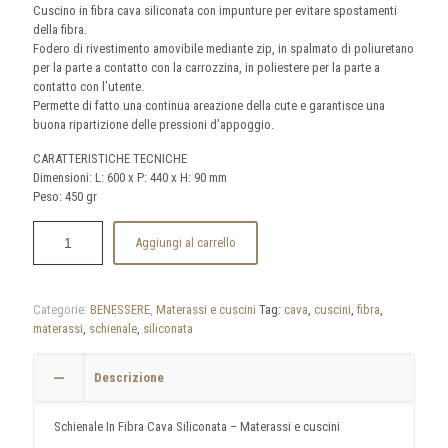
Cuscino in fibra cava siliconata con impunture per evitare spostamenti
della fibra.
Fodero di rivestimento amovibile mediante zip, in spalmato di poliuretano
per la parte a contatto con la carrozzina, in poliestere per la parte a
contatto con l’utente.
Permette di fatto una continua areazione della cute e garantisce una
buona ripartizione delle pressioni d’appoggio.
CARATTERISTICHE TECNICHE
Dimensioni: L: 600 x P: 440 x H: 90 mm
Peso: 450 gr
Aggiungi al carrello
Categorie:
BENESSERE
,
Materassi e cuscini
Tag:
cava
,
cuscini
,
fibra
,
materassi
,
schienale
,
siliconata
Descrizione
Schienale In Fibra Cava Siliconata – Materassi e cuscini