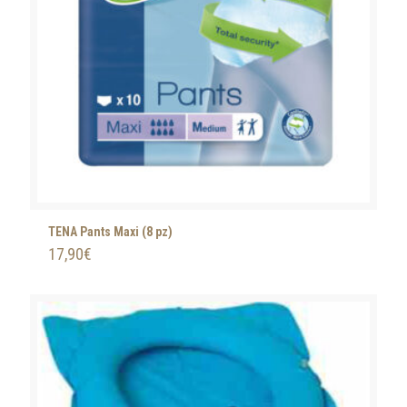
TENA Pants Maxi (8 pz)
17,90
€