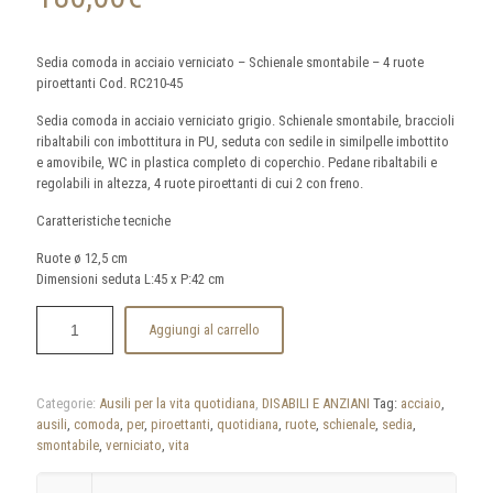
Sedia comoda in acciaio verniciato – Schienale smontabile – 4 ruote
piroettanti Cod. RC210-45
Sedia comoda in acciaio verniciato grigio. Schienale smontabile, braccioli
ribaltabili con imbottitura in PU, seduta con sedile in similpelle imbottito
e amovibile, WC in plastica completo di coperchio. Pedane ribaltabili e
regolabili in altezza, 4 ruote piroettanti di cui 2 con freno.
Caratteristiche tecniche
Ruote ø 12,5 cm
Dimensioni seduta L:45 x P:42 cm
Aggiungi al carrello
Categorie:
Ausili per la vita quotidiana
,
DISABILI E ANZIANI
Tag:
acciaio
,
ausili
,
comoda
,
per
,
piroettanti
,
quotidiana
,
ruote
,
schienale
,
sedia
,
smontabile
,
verniciato
,
vita