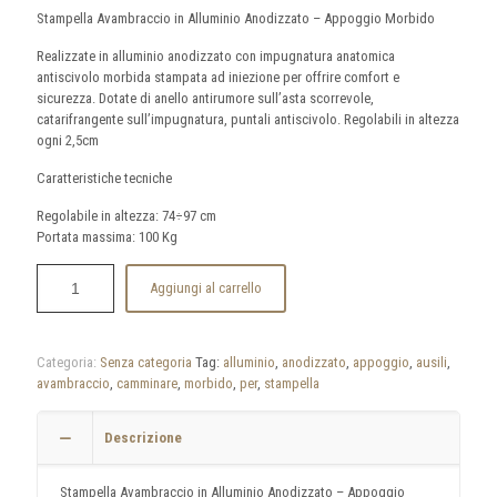
Stampella Avambraccio in Alluminio Anodizzato – Appoggio Morbido
Realizzate in alluminio anodizzato con impugnatura anatomica
antiscivolo morbida stampata ad iniezione per offrire comfort e
sicurezza. Dotate di anello antirumore sull’asta scorrevole,
catarifrangente sull’impugnatura, puntali antiscivolo. Regolabili in altezza
ogni 2,5cm
Caratteristiche tecniche
Regolabile in altezza: 74÷97 cm
Portata massima: 100 Kg
Aggiungi al carrello
Categoria:
Senza categoria
Tag:
alluminio
,
anodizzato
,
appoggio
,
ausili
,
avambraccio
,
camminare
,
morbido
,
per
,
stampella
Descrizione
Stampella Avambraccio in Alluminio Anodizzato – Appoggio