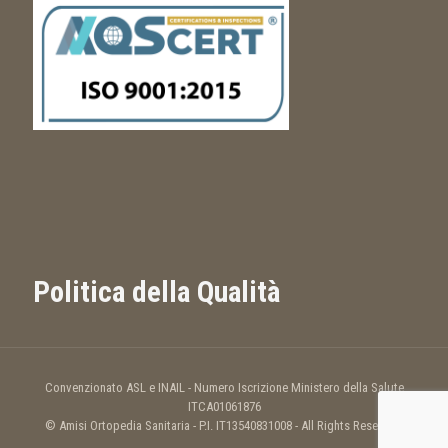
Politica della Qualità
Convenzionato ASL e INAIL - Numero Iscrizione Ministero della Salute
ITCA01061876
© Amisi Ortopedia Sanitaria - P.I. IT13540831008 - All Rights Reserved.