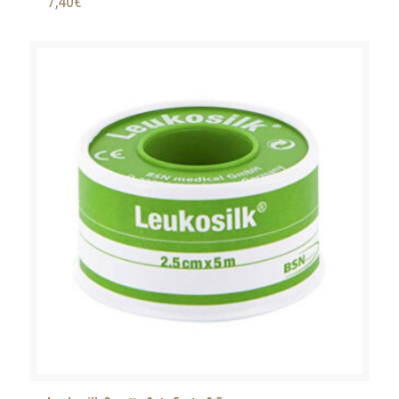
7,40
€