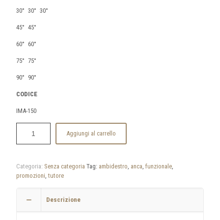
30°
30°
30°
45°
45°
60°
60°
75°
75°
90°
90°
CODICE
IMA-150
Aggiungi al carrello
Categoria:
Senza categoria
Tag:
ambidestro
,
anca
,
funzionale
,
promozioni
,
tutore
Descrizione