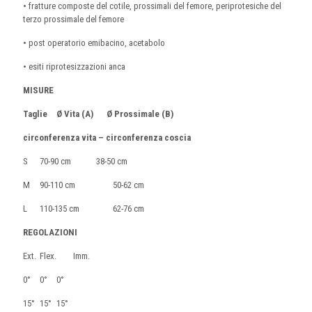
• fratture composte del cotile, prossimali del femore, periprotesiche del
terzo prossimale del femore
• post operatorio emibacino, acetabolo
• esiti riprotesizzazioni anca
MISURE
Taglie
Ø Vita (A)
Ø Prossimale (B)
circonferenza vita – circonferenza coscia
S
70-90 cm
38-50 cm
M
90-110 cm
50-62 cm
L
110-135 cm
62-76 cm
REGOLAZIONI
Ext.
Flex.
Imm.
0°
0°
0°
15°
15°
15°