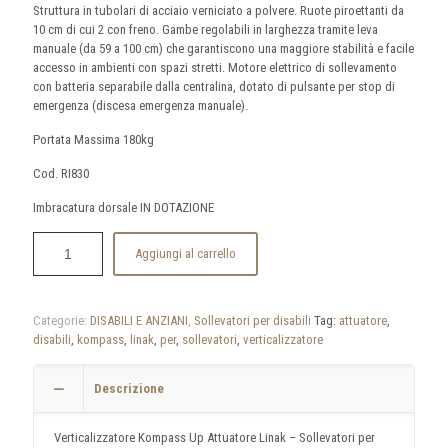
Struttura in tubolari di acciaio verniciato a polvere. Ruote piroettanti da
10 cm di cui 2 con freno. Gambe regolabili in larghezza tramite leva
manuale (da 59 a 100 cm) che garantiscono una maggiore stabilità e facile
accesso in ambienti con spazi stretti. Motore elettrico di sollevamento
con batteria separabile dalla centralina, dotato di pulsante per stop di
emergenza (discesa emergenza manuale).
Portata Massima 180kg
Cod. RI830
Imbracatura dorsale IN DOTAZIONE
Aggiungi al carrello
Categorie:
DISABILI E ANZIANI
,
Sollevatori per disabili
Tag:
attuatore
,
disabili
,
kompass
,
linak
,
per
,
sollevatori
,
verticalizzatore
Descrizione
Verticalizzatore Kompass Up Attuatore Linak – Sollevatori per