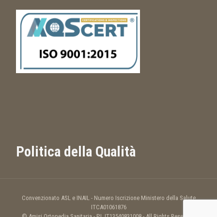
Politica della Qualità
Convenzionato ASL e INAIL - Numero Iscrizione Ministero della Salute
ITCA01061876
© Amisi Ortopedia Sanitaria - P.I. IT13540831008 - All Rights Reserved.