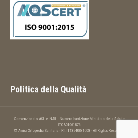
Politica della Qualità
Convenzionato ASL e INAIL - Numero Iscrizione Ministero della Salute
ITCA01061876
© Amisi Ortopedia Sanitaria - P.I. IT13540831008 - All Rights Reserved.