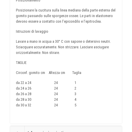
Posizionamento
Posizionare la cucitura sulla linea mediana della parte esterna del
gomito passando sulle sporgenze ossee. Le parti in elastomero
devono essere a contatto con l’epicondilo e l’epitroclea.
Istruzioni di lavaggio
Lavare a mano in acqua a 30° C con sapone o detersivo neutri.
Sciacquare accuratamente. Non strizzare. Lasciare asciugare
orizzontalmente. Non stirare.
TAGLIE
Circonf. gomito cm Altezza cm Taglia
da 22 a 24 24 1
da 24 a 26 24 2
da 26 a 28 24 3
da 28 a 30 24 4
da 30 a 32 24 5