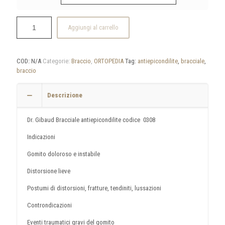
Aggiungi al carrello
COD:
N/A
Categorie:
Braccio
,
ORTOPEDIA
Tag:
antiepicondilite
,
bracciale
,
braccio
Descrizione
Dr. Gibaud Bracciale antiepicondilite codice 0308
Indicazioni
Gomito doloroso e instabile
Distorsione lieve
Postumi di distorsioni, fratture, tendiniti, lussazioni
Controndicazioni
Eventi traumatici gravi del gomito