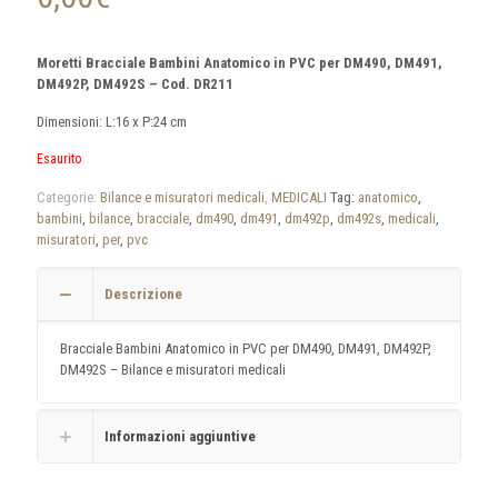
Moretti Bracciale Bambini Anatomico in PVC per DM490, DM491,
DM492P, DM492S – Cod. DR211
Dimensioni: L:16 x P:24 cm
Esaurito
Categorie:
Bilance e misuratori medicali
,
MEDICALI
Tag:
anatomico
,
bambini
,
bilance
,
bracciale
,
dm490
,
dm491
,
dm492p
,
dm492s
,
medicali
,
misuratori
,
per
,
pvc
Descrizione
Bracciale Bambini Anatomico in PVC per DM490, DM491, DM492P,
DM492S – Bilance e misuratori medicali
Informazioni aggiuntive