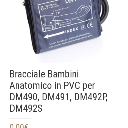
Bracciale Bambini
Anatomico in PVC per
DM490, DM491, DM492P,
DM492S
0,00
€