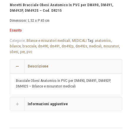
Moretti Bracciale Obesi Anatomico In PVC per DM490, DM491,
DM492P, DM492S – Cod. DR215
Dimensioni: L:32 x P:45 cm
Esaurito
Categorie:
Bilance e misuratori medicali
,
MEDICALI
Tag:
anatomico
,
bilance
,
bracciale
,
dm490
,
dm491
,
dm492p
,
dm492s
,
medicali
,
misuratori
,
obesi
,
per
,
pvc
Descrizione
Bracciale Obesi Anatomico In PVC per DM490, DM491, DM492P,
DM492S – Bilance e misuratori medicali
Informazioni aggiuntive