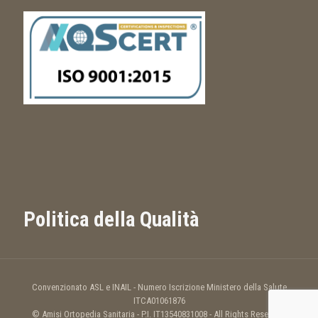
Politica della Qualità
Convenzionato ASL e INAIL - Numero Iscrizione Ministero della Salute
ITCA01061876
© Amisi Ortopedia Sanitaria - P.I. IT13540831008 - All Rights Reserved.