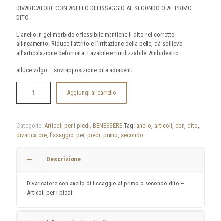
DIVARICATORE CON ANELLO DI FISSAGGIO AL SECONDO O AL PRIMO
DITO
L’anello in gel morbido e flessibile mantiene il dito nel corretto
allineamento. Riduce l’attrito e l’irritazione della pelle, dà sollievo
all’articolazione deformata. Lavabile e riutilizzabile. Ambidestro.
alluce valgo – sovrapposizione dita adiacenti
Aggiungi al carrello
Categorie:
Articoli per i piedi
,
BENESSERE
Tag:
anello
,
articoli
,
con
,
dito
,
divaricatore
,
fissaggio
,
per
,
piedi
,
primo
,
secondo
Descrizione
Divaricatore con anello di fissaggio al primo o secondo dito –
Articoli per i piedi