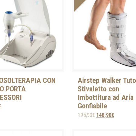
OSOLTERAPIA CON
Airstep Walker Tuto
O PORTA
Stivaletto con
ESSORI
Imbottitura ad Aria
Gonfiabile
€
195,90
€
148,90
€