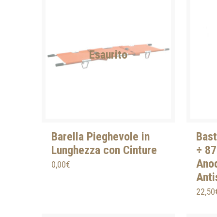
Esaurito
Barella Pieghevole in
Bast
Lunghezza con Cinture
÷ 87
Anod
0,00
€
Anti
22,50