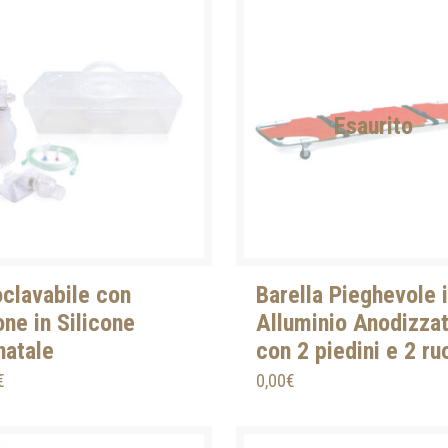
Esaurito
clavabile con
Barella Pieghevole 
one in Silicone
Alluminio Anodizza
natale
con 2 piedini e 2 ru
€
0,00
€