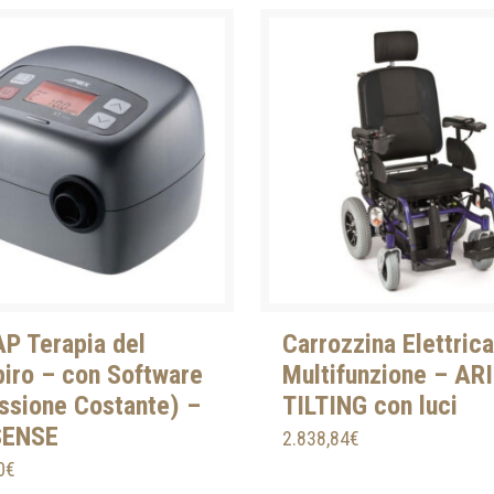
P Terapia del
Carrozzina Elettrica
iro – con Software
Multifunzione – AR
ssione Costante) –
TILTING con luci
SENSE
2.838,84
€
0
€