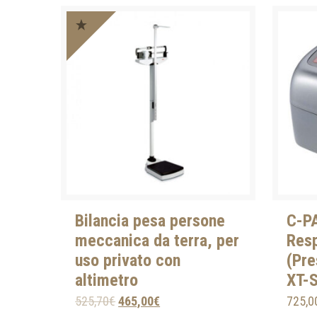
Bilancia pesa persone
C-PA
meccanica da terra, per
Resp
uso privato con
(Pre
altimetro
XT-
525,70
€
465,00
€
725,0