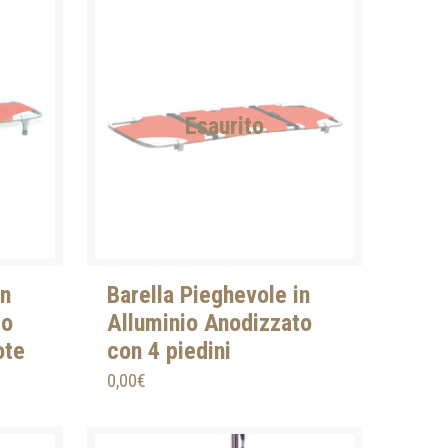
Esaurito
in
Barella Pieghevole in
to
Alluminio Anodizzato
ote
con 4 piedini
0,00
€