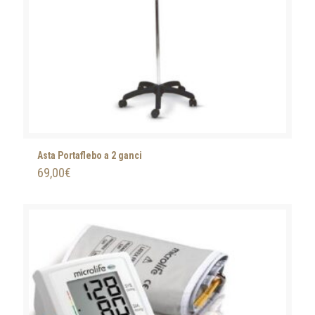
Asta Portaflebo a 2 ganci
69,00
€