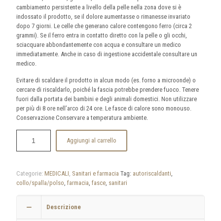
cambiamento persistente a livello della pelle nella zona dove si è
indossato il prodotto, se il dolore aumentasse o rimanesse invariato
dopo 7 giorni. Le celle che generano calore contengono ferro (circa 2
grammi). Se il ferro entra in contatto diretto con la pelle o gli occhi,
sciacquare abbondantemente con acqua e consultare un medico
immediatamente. Anche in caso di ingestione accidentale consultare un
medico.
Evitare di scaldare il prodotto in alcun modo (es. forno a microonde) o
cercare di riscaldarlo, poiché la fascia potrebbe prendere fuoco. Tenere
fuori dalla portata dei bambini e degli animali domestici. Non utilizzare
per più di 8 ore nell’arco di 24 ore. Le fasce di calore sono monouso.
Conservazione Conservare a temperatura ambiente.
Aggiungi al carrello
Categorie:
MEDICALI
,
Sanitari e farmacia
Tag:
autoriscaldanti
,
collo/spalla/polso
,
farmacia
,
fasce
,
sanitari
Descrizione