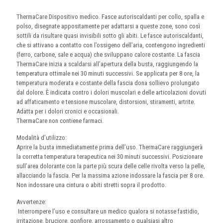
ThermaCare Dispositivo medico. Fasce autoriscaldanti per collo, spalla e
polso, disegnate appositamente per adattarsi a queste zone, sono così
sottili da risultare quasi invisibili sotto gli abiti. Le fasce autoriscaldanti,
che si attivano a contatto con l’ossigeno dell’aria, contengono ingredienti
(ferro, carbone, sale e acqua) che sviluppano calore costante. La fascia
ThermaCare inizia a scaldarsi all’apertura della busta, raggiungendo la
temperatura ottimale nei 30 minuti successivi. Se applicata per 8 ore, la
temperatura moderata e costante della fascia dona sollievo prolungato
dal dolore. È indicata contro i dolori muscolari e delle articolazioni dovuti
ad affaticamento e tensione muscolare, distorsioni, stiramenti, artrite.
Adatta per i dolori cronici e occasionali.
ThermaCare non contiene farmaci.
Modalità d’utilizzo:
Aprire la busta immediatamente prima dell’uso. ThermaCare raggiungerà
la corretta temperatura terapeutica nei 30 minuti successivi. Posizionare
sull’area dolorante con la parte più scura delle celle rivolta verso la pelle,
allacciando la fascia. Per la massima azione indossare la fascia per 8 ore.
Non indossare una cintura o abiti stretti sopra il prodotto.
Avvertenze:
Interrompere l’uso e consultare un medico qualora si notasse fastidio,
irritazione, bruciore, gonfiore, arrossamento o qualsiasi altro