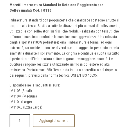
Moretti Imbracatura Standard in Rete con Poggiatesta per
Sollevamalati Cod. IM110
Imbracatura standard con poggiatesta che garantisce sostegno a tutto il
corpo e alla testa. Adatta a tutte le situazioni più comuni di sollevamento,
utilizzabile con sollevatori sia fissi che mobili. Realizzata con tessuti che
offrono il massimo comfort e la massima maneggevolezza. Una robusta
cinghia spinata (100% poliestere) orla l’imbracatura e forma, ad ogni
estremità, un occhiello con tre diversi punti di aggancio per assicurare la
simmetria durante il sollevamento. La cinghia è continua e cucita su tutto
il perimetro dell’imbracatura al fine di garantire maggiore tenacità. Le
cuciture vengono realizzate utilizzando un filo in poliestere ad alta
resistenza. Portata max 250. Testata da istituto accreditato nel rispetto
dei requisiti previsti dalla norma tecnica UNI EN ISO 10535.
Disponibile nelle seguenti misure:
IM110S (Small)
IM110M (Medium)
IM110L (Large)
IM110XL (Extra Large)
Aggiungi al carrello