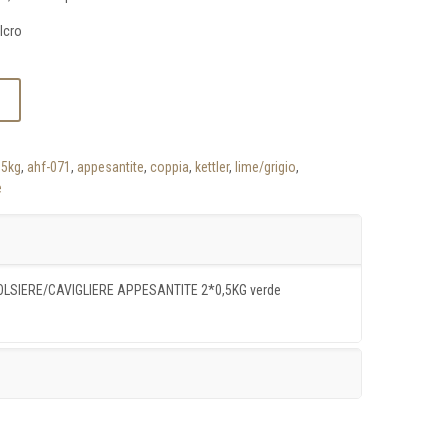
lcro
05kg
,
ahf-071
,
appesantite
,
coppia
,
kettler
,
lime/grigio
,
e
POLSIERE/CAVIGLIERE APPESANTITE 2*0,5KG verde