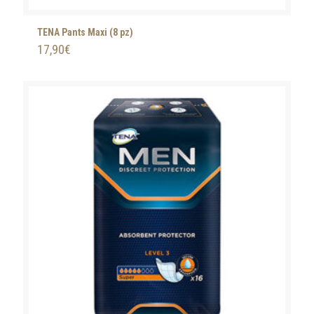
TENA Pants Maxi (8 pz)
17,90
€