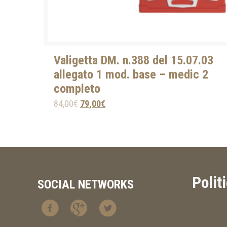
Valigetta DM. n.388 del 15.07.03
allegato 1 mod. base – medic 2
completo
84,00
€
79,00
€
Polit
SOCIAL NETWORKS