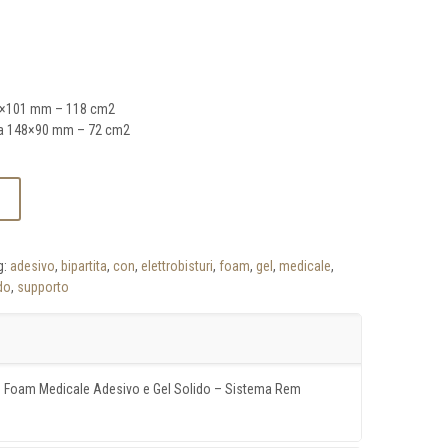
02×101 mm – 118 cm2
iva 148×90 mm – 72 cm2
g:
adesivo
,
bipartita
,
con
,
elettrobisturi
,
foam
,
gel
,
medicale
,
do
,
supporto
 Foam Medicale Adesivo e Gel Solido – Sistema Rem