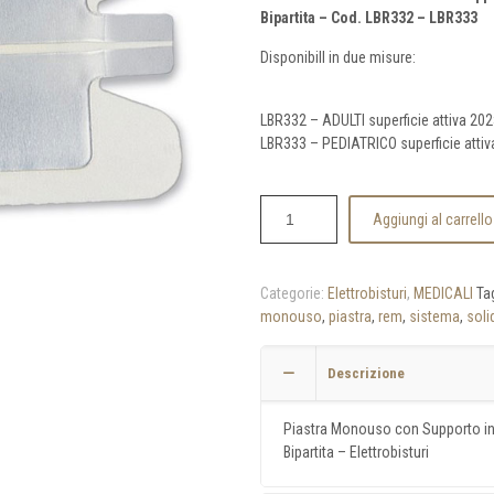
Bipartita – Cod. LBR332 – LBR333
DisponibilI in due misure:
LBR332 – ADULTI superficie attiva 2
LBR333 – PEDIATRICO superficie att
Aggiungi al carrello
Categorie:
Elettrobisturi
,
MEDICALI
Ta
monouso
,
piastra
,
rem
,
sistema
,
soli
Descrizione
Piastra Monouso con Supporto in
Bipartita – Elettrobisturi