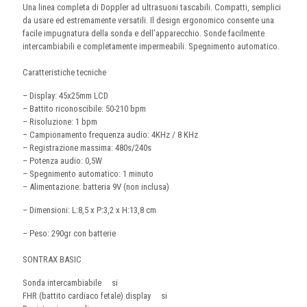
Una linea completa di Doppler ad ultrasuoni tascabili. Compatti, semplici
da usare ed estremamente versatili. Il design ergonomico consente una
facile impugnatura della sonda e dell’apparecchio. Sonde facilmente
intercambiabili e completamente impermeabili. Spegnimento automatico.
Caratteristiche tecniche
– Display: 45x25mm LCD
– Battito riconoscibile: 50-210 bpm
– Risoluzione: 1 bpm
– Campionamento frequenza audio: 4KHz / 8 KHz
– Registrazione massima: 480s/240s
– Potenza audio: 0,5W
– Spegnimento automatico: 1 minuto
– Alimentazione: batteria 9V (non inclusa)
– Dimensioni: L:8,5 x P:3,2 x H:13,8 cm
– Peso: 290gr con batterie
SONTRAX BASIC
Sonda intercambiabile si
FHR (battito cardiaco fetale) display si