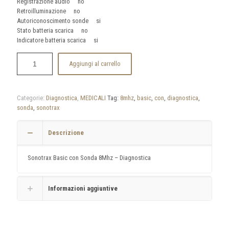
Registrazione audio no
Retroilluminazione no
Autoriconoscimento sonde si
Stato batteria scarica no
Indicatore batteria scarica si
Aggiungi al carrello
Categorie:
Diagnostica
,
MEDICALI
Tag:
8mhz
,
basic
,
con
,
diagnostica
,
sonda
,
sonotrax
Descrizione
Sonotrax Basic con Sonda 8Mhz – Diagnostica
Informazioni aggiuntive