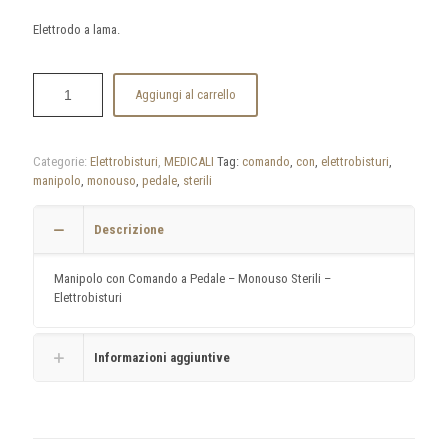
Elettrodo a lama.
Aggiungi al carrello
Categorie:
Elettrobisturi
,
MEDICALI
Tag:
comando
,
con
,
elettrobisturi
,
manipolo
,
monouso
,
pedale
,
sterili
Descrizione
Manipolo con Comando a Pedale – Monouso Sterili –
Elettrobisturi
Informazioni aggiuntive