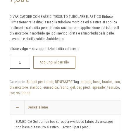
DIVARICATORE CON BASE DI TESSUTO TUBOLARE ELASTICO Riduce
l’irritazione tra le dita; la maglia tubolare morbida ed elastica si applica
facilmente sulle dita permettendo una corretta applicazione del tutore. Il
divaricatore in morbido gel polimerico idrata e ammorbidisce la pelle.
Lavabile e riutilizzabile. Ambidestro.
alluce valgo – sovrapposizione dita adiacenti.
Aggiungi al carrello
Categorie:
Articoli per i piedi
,
BENESSERE
Tag:
articoli
,
base
,
bunion
,
con
,
divaricatore
,
elastico
,
eumedica
,
fabric
,
gel
,
per
,
piedi
,
spreader
,
tessuto
,
toe
,
w/ribbed
Descrizione
EUMEDICA Gel bunion toe spreader w/ribbed fabric divaricatore
con base di tessuto elastico – Articoli per i piedi